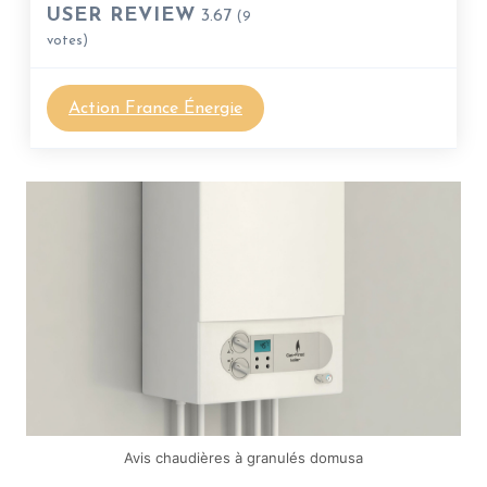
USER REVIEW
3.67
(
9
votes)
Action France Énergie
Avis chaudières à granulés domusa