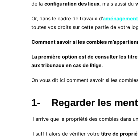
Comment m
de la
configuration des lieux
, mais aussi du
v
dossier Ma
Comment s
Or, dans le cadre de travaux d’
aménagement 
Prime Ren
toutes vos droits sur cette partie de votre l
Quand reço
Renov ? C
Comment savoir si les combles m’appartien
versée la 
Comment 
La première option est de consulter les titre
MaPrimeRe
d’autres ai
aux tribunaux en cas de litige
.
Quand s’ar
Renov 202
On vous dit ici comment savoir si les comble
Qui finan
?
1-
Regarder les ment
Il arrive que la propriété des combles dans u
Il suffit alors de vérifier votre
titre de proprié