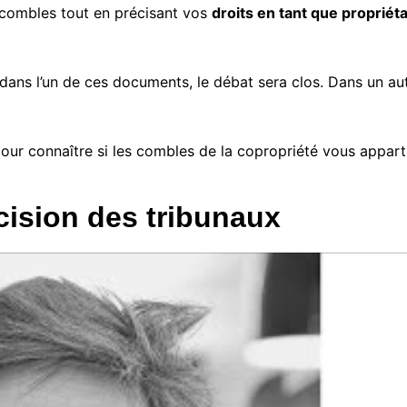
 combles tout en précisant vos
droits en tant que propriéta
Quelle est la différence entre
une pompe à chaleur
aérothermique et
géothermique ?
ans l’un de ces documents, le débat sera clos. Dans un autre
Quelle est la différence entre
une pompe à chaleur et un
climatiseur ?
pour connaître si les combles de la copropriété vous appart
cision des tribunaux