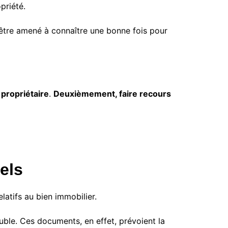
à un prix abordable
pour acheter des pellets ?
Pellets et granulés ?
priété.
 être amené à connaître une bonne fois pour
 propriétaire
.
Deuxièmement, faire recours
Quels sont les 3 types de
géothermie ?
Quel est le coût d’une pompe
à chaleur géothermique ?
els
latifs au bien immobilier.
euble. Ces documents, en effet, prévoient la