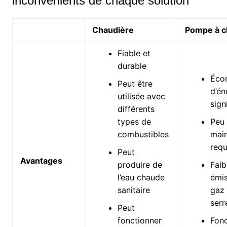
inconvénients de chaque solution
Chaudière
Pompe à c
Fiable et
durable
Éco
Peut être
d’én
utilisée avec
sign
différents
types de
Peu
combustibles
mai
requ
Peut
Avantages
produire de
Faib
l’eau chaude
émis
sanitaire
gaz 
serr
Peut
fonctionner
Fon