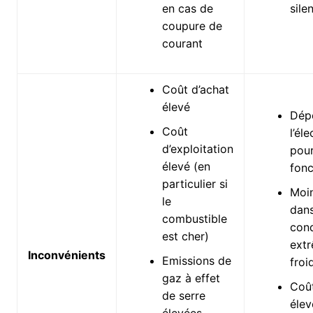
en cas de
sile
coupure de
courant
Coût d’achat
élevé
Dép
Coût
l’éle
d’exploitation
pou
élevé (en
fonc
particulier si
Moin
le
dans
combustible
cond
est cher)
ext
Inconvénients
Emissions de
froi
gaz à effet
Coût
de serre
élev