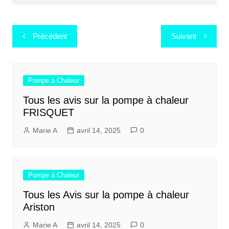
Navigation
Précédent
Suivant
de
l’article
Pompe à Chaleur
Tous les avis sur la pompe à chaleur
FRISQUET
Marie A
avril 14, 2025
0
Pompe à Chaleur
Tous les Avis sur la pompe à chaleur
Ariston
Marie A
avril 14, 2025
0