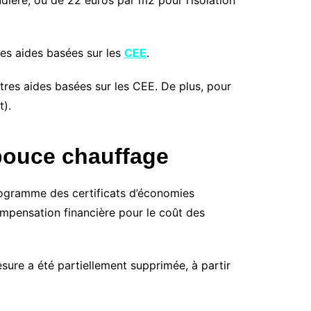
dière, ou de 22 euros par m2 pour l’isolation
res aides basées sur les
CEE
.
utres aides basées sur les CEE. De plus, pour
t).
pouce chauffage
rogramme des certificats d’économies
ompensation financière pour le coût des
ure a été partiellement supprimée, à partir