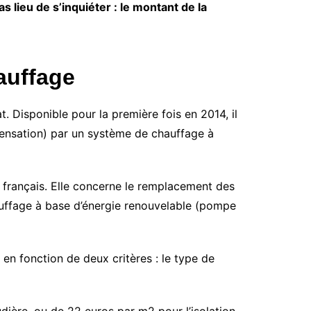
à un prix abordable
pour acheter des pellets ?
Pellets et granulés ?
as lieu de s’inquiéter : le montant de la
auffage
 Disponible pour la première fois en 2014, il
densation) par un système de chauffage à
Quels sont les 3 types de
géothermie ?
 français. Elle concerne le remplacement des
Quel est le coût d’une pompe
à chaleur géothermique ?
auffage à base d’énergie renouvelable (pompe
en fonction de deux critères : le type de