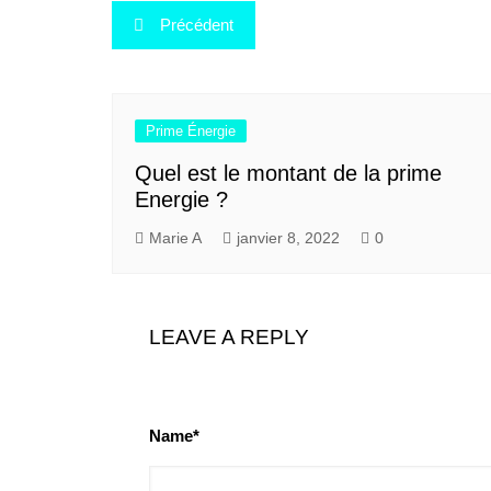
Navigation
Précédent
de
l’article
Prime Énergie
Quel est le montant de la prime
Energie ?
Marie A
janvier 8, 2022
0
LEAVE A REPLY
Name*