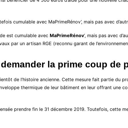
si bénéficier de 4 500 euros d’aide pour une nouvelle chau
Quelle est la différence entre
une pompe à chaleur
aérothermique et
outefois cumulable avec MaPrimeRénov’, mais pas avec d’aut
géothermique ?
Quelle est la différence entre
’aide est cumulable avec
MaPrimeRénov
‘, mais pas avec d’a
une pompe à chaleur et un
climatiseur ?
ravaux par un artisan RGE (reconnu garant de l’environnemen
e demander la prime coup de 
ntôt de l’histoire ancienne. Cette mesure fait partie du p
enveloppe thermique de leur bâtiment en leur offrant une c
nsée prendre fin le 31 décembre 2019. Toutefois, cette mes