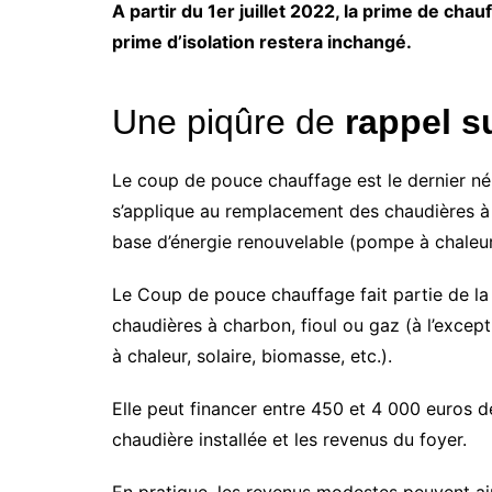
Comment m
A partir du 1er juillet 2022, la prime de chau
dossier Ma
prime d’isolation restera inchangé.
Comment s
Prime Ren
Une piqûre de
rappel s
Quand reço
Renov ? C
versée la 
Le coup de pouce chauffage est le dernier né
Comment 
MaPrimeRe
s’applique au remplacement des chaudières à 
d’autres ai
base d’énergie renouvelable (pompe à chaleur,
Quand s’ar
Renov 202
Le Coup de pouce chauffage fait partie de la
Qui finan
chaudières à charbon, fioul ou gaz (à l’exce
?
à chaleur, solaire, biomasse, etc.).
Elle peut financer entre 450 et 4 000 euros 
chaudière installée et les revenus du foyer.