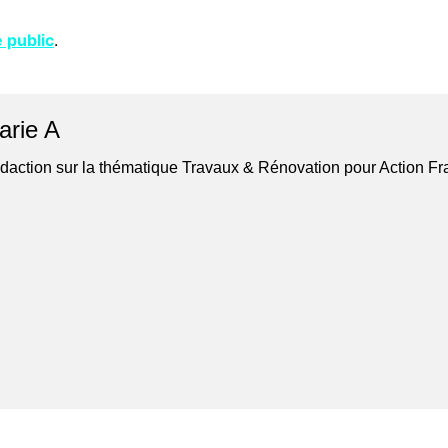
e public
.
arie A
daction sur la thématique Travaux & Rénovation pour Action F