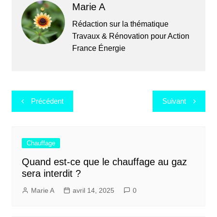
Marie A
Rédaction sur la thématique
Travaux & Rénovation pour Action
France Énergie
Navigation
Précédent
Suivant
de
l’article
Chauffage
Quand est-ce que le chauffage au gaz
sera interdit ?
Marie A
avril 14, 2025
0