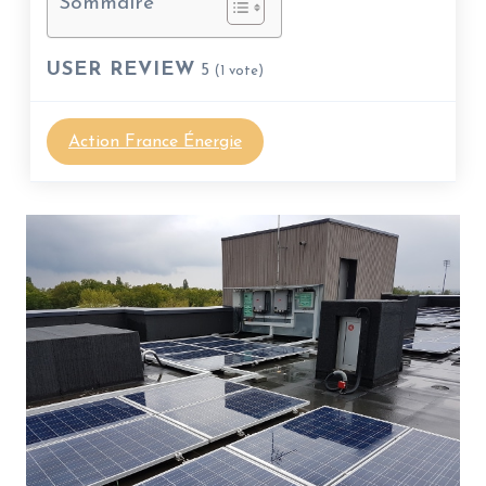
Sommaire
USER REVIEW
5
(
1
vote)
Action France Énergie