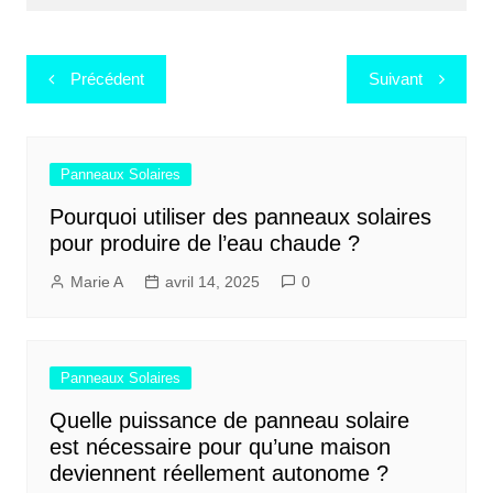
Navigation
Précédent
Suivant
de
l’article
Panneaux Solaires
Pourquoi utiliser des panneaux solaires
pour produire de l’eau chaude ?
Marie A
avril 14, 2025
0
Panneaux Solaires
Quelle puissance de panneau solaire
est nécessaire pour qu’une maison
deviennent réellement autonome ?