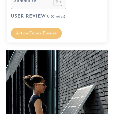
Sommaire
USER REVIEW
0
(
0
votes)
Action France Énergie