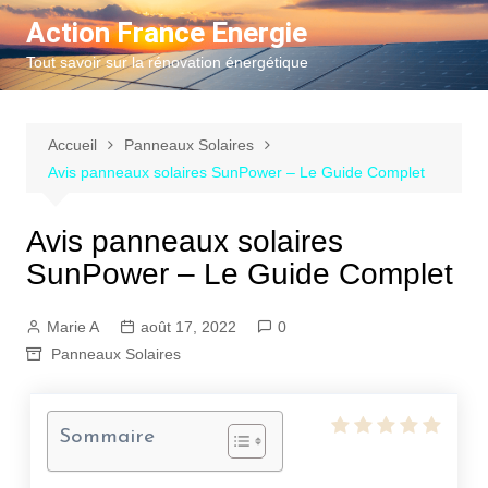
Aller
Action France Energie
au
Tout savoir sur la rénovation énergétique
contenu
Accueil
Panneaux Solaires
Avis panneaux solaires SunPower – Le Guide Complet
Avis panneaux solaires
SunPower – Le Guide Complet
Marie A
août 17, 2022
0
Panneaux Solaires
Sommaire