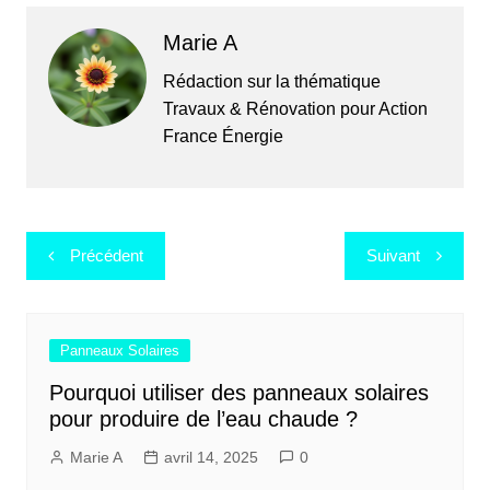
Marie A
Rédaction sur la thématique
Travaux & Rénovation pour Action
France Énergie
Navigation
Précédent
Suivant
de
l’article
Panneaux Solaires
Pourquoi utiliser des panneaux solaires
pour produire de l’eau chaude ?
Marie A
avril 14, 2025
0