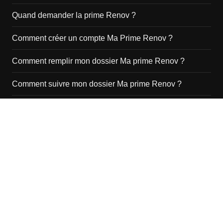
Quand demander la prime Renov ?
Comment créer un compte Ma Prime Renov ?
Comment remplir mon dossier Ma prime Renov ?
Comment suivre mon dossier Ma prime Renov ?
Comment modifier un dossier Ma prime rénov’ ?
Comment savoir si Ma Prime Renov est acceptée ?
Quand s’arrête la prime Renov 2022 ?
Cream Magazine par
Themebeez
Aides 2025
Pompe à Chaleur
Panneaux Solaires