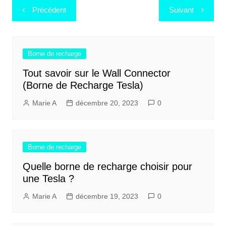
Navigation
Précédent
Suivant
de
l’article
Borne de recharge
Tout savoir sur le Wall Connector
(Borne de Recharge Tesla)
Marie A
décembre 20, 2023
0
Borne de recharge
Quelle borne de recharge choisir pour
une Tesla ?
Marie A
décembre 19, 2023
0