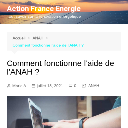
Aller
Action France Energie
au
Tout savoir sur la rénovation énergétique
contenu
Accueil
ANAH
Comment fonctionne l’aide de l’ANAH ?
Comment fonctionne l’aide de
l’ANAH ?
Marie A
juillet 18, 2021
0
ANAH