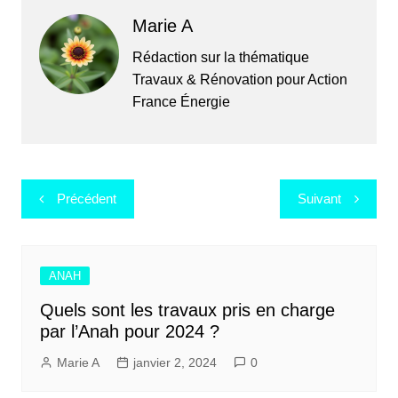
Marie A
Rédaction sur la thématique
Travaux & Rénovation pour Action
France Énergie
Navigation
Précédent
Suivant
de
l’article
ANAH
Quels sont les travaux pris en charge
par l’Anah pour 2024 ?
Marie A
janvier 2, 2024
0