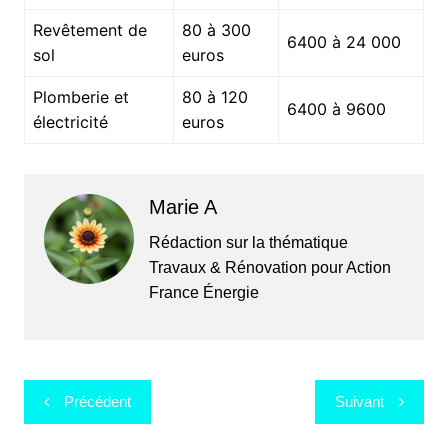
Revêtement de
80 à 300
6400 à 24 000
sol
euros
Plomberie et
80 à 120
6400 à 9600
électricité
euros
Marie A
Rédaction sur la thématique
Travaux & Rénovation pour Action
France Énergie
Navigation
Précédent
Suivant
de