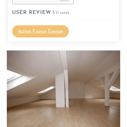
USER REVIEW
5
(
1
vote)
Action France Énergie