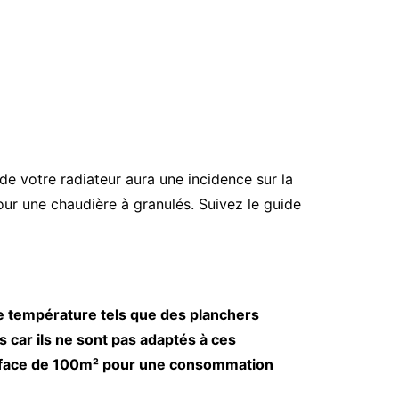
à un prix abordable
pour acheter des pellets ?
Pellets et granulés ?
x de votre radiateur aura une incidence sur la
Quels sont les 3 types de
pour une chaudière à granulés. Suivez le guide
géothermie ?
Quel est le coût d’une pompe
à chaleur géothermique ?
e température tels que des planchers
s car ils ne sont pas adaptés à ces
rface de 100m² pour une consommation