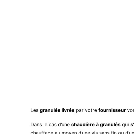
Les
granulés livrés
par votre
fournisseur
vo
Dans le cas d’une
chaudière à granulés
qui
s
chauffage au moyen d’une vis sans fin ou d’u