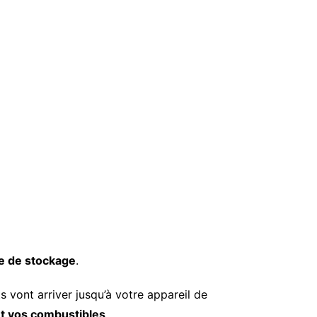
e de stockage
.
ts vont arriver jusqu’à votre appareil de
t vos combustibles
.