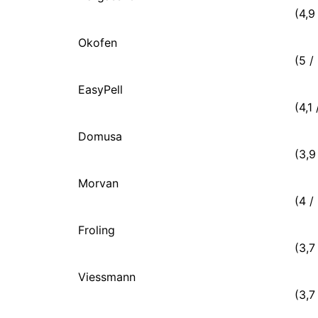
(4,9 
Okofen
(5 / 
EasyPell
(4,1 
Domusa
(3,9 
Morvan
(4 / 
Froling
(3,7 
Viessmann
(3,7 