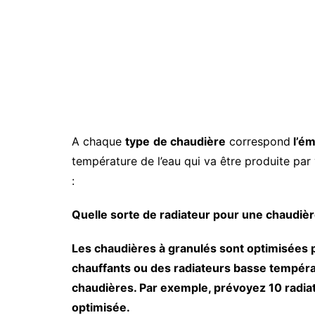
Comment m
dossier Ma
Comment s
Prime Ren
Quand reço
Renov ? C
versée la 
Comment 
MaPrimeRe
A chaque
type
de chaudière
correspond
l’ém
d’autres ai
température de l’eau qui va être produite par 
Quand s’ar
Renov 202
:
Qui finan
Quelle sorte de radiateur pour une chaudièr
?
Les chaudières à granulés sont optimisées 
chauffants ou des radiateurs basse températur
chaudières. Par exemple, prévoyez 10 rad
optimisée.