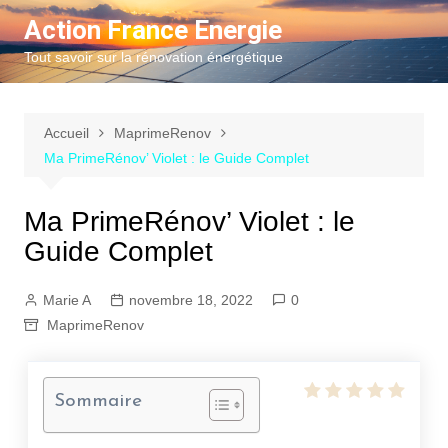
Aller
Action France Energie
au
Tout savoir sur la rénovation énergétique
contenu
Accueil
MaprimeRenov
Ma PrimeRénov’ Violet : le Guide Complet
Ma PrimeRénov’ Violet : le
Guide Complet
Marie A
novembre 18, 2022
0
MaprimeRenov
Sommaire