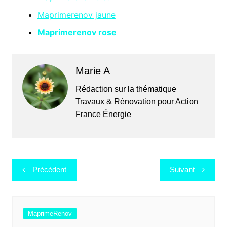
Maprimerenov jaune
Maprimerenov rose
Marie A
Rédaction sur la thématique
Travaux & Rénovation pour Action
France Énergie
Navigation
Précédent
Suivant
de
l’article
MaprimeRenov