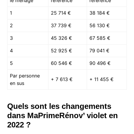
le ménage
référence
référence
1
25 714 €
38 184 €
2
37 739 €
56 130 €
3
45 326 €
67 585 €
4
52 925 €
79 041 €
5
60 546 €
90 496 €
Par personne
+ 7 613 €
+ 11 455 €
en sus
Quels sont les changements
dans MaPrimeRénov’ violet en
2022 ?