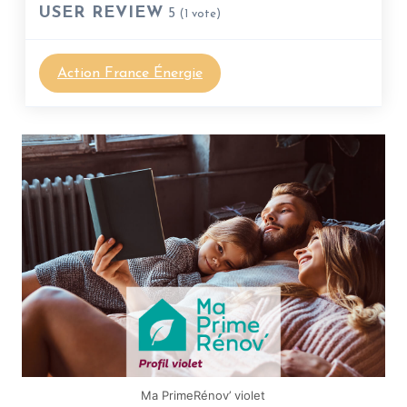
USER REVIEW
5
(
1
vote)
Action France Énergie
Ma PrimeRénov’ violet