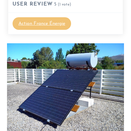
USER REVIEW
5
(
1
vote)
Action France Énergie