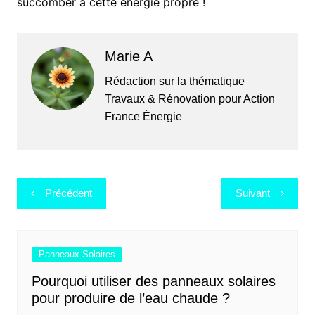
succomber à cette énergie propre !
Marie A
Rédaction sur la thématique
Travaux & Rénovation pour Action
France Énergie
Navigation
Précédent
Suivant
de
l’article
Panneaux Solaires
Pourquoi utiliser des panneaux solaires
pour produire de l’eau chaude ?