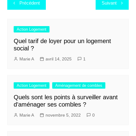
Navigation
Précédent
Suivant
de
l’article
Action Logement
Quel tarif de loyer pour un logement
social ?
Marie A
avril 14, 2025
1
Action Logement
Aménagement de combles
Quels sont les points à surveiller avant
d’aménager ses combles ?
Marie A
novembre 5, 2022
0