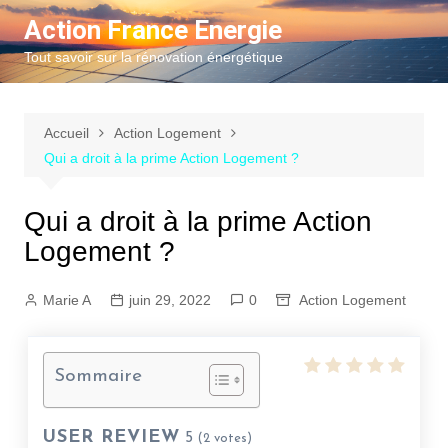
Aller
Action France Energie
au
Tout savoir sur la rénovation énergétique
contenu
Accueil
Action Logement
Qui a droit à la prime Action Logement ?
Qui a droit à la prime Action
Logement ?
Marie A
juin 29, 2022
0
Action Logement
Sommaire
USER REVIEW
5
(
2
votes)