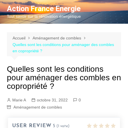
Aller
Action France Energie
au
Tout savoir sur la rénovation énergétique
contenu
Accueil
Aménagement de combles
Quelles sont les conditions pour aménager des combles
en copropriété ?
Quelles sont les conditions
pour aménager des combles en
copropriété ?
Marie A
octobre 31, 2022
0
Aménagement de combles
USER REVIEW
5
(
1
vote)