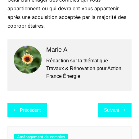
appartiennent ou qui devraient vous appartenir
après une acquisition acceptée par la majorité des
copropriétaires.
Marie A
Rédaction sur la thématique
Travaux & Rénovation pour Action
France Énergie
Navigation
Précédent
Suivant
de
l’article
Aménagement de combles