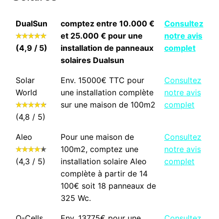
DualSun
comptez entre 10.000 €
Consultez
et 25.000 € pour une
notre avis
(4,9 / 5)
installation de panneaux
complet
solaires Dualsun
Solar
Env. 15000€ TTC pour
Consultez
World
une installation complète
notre avis
sur une maison de 100m2
complet
(4,8 / 5)
Aleo
Pour une maison de
Consultez
100m2, comptez une
notre avis
(4,3 / 5)
installation solaire Aleo
complet
complète à partir de 14
100€ soit 18 panneaux de
325 Wc.
Q-Cells
Env. 13775€ pour une
Consultez