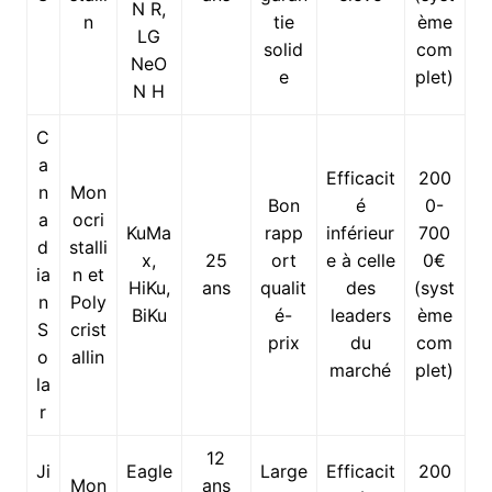
N R,
n
tie
ème
LG
solid
com
NeO
e
plet)
N H
C
a
Efficacit
200
n
Mon
Bon
é
0-
a
ocri
KuMa
rapp
inférieur
700
d
stalli
x,
25
ort
e à celle
0€
ia
n et
HiKu,
ans
qualit
des
(syst
n
Poly
BiKu
é-
leaders
ème
S
crist
prix
du
com
o
allin
marché
plet)
la
r
12
Ji
Eagle
Large
Efficacit
200
Mon
ans