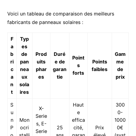
Voici un tableau de comparaison des meilleurs
fabricants de panneaux solaires :
F
Typ
a
es
b
de
Prod
Duré
Gam
Point
ri
pan
uits
e de
Points
me
s
c
nea
phar
garan
faibles
de
forts
a
ux
es
tie
prix
n
sola
t
ires
S
Haut
300
X-
u
e
0-
Serie
n
Mon
effica
1000
s, E-
P
ocri
25
cité,
Prix
0€
Serie
o
stalli
ans
garan
élevé
(syst