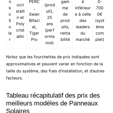
n
PERC
gam
é
0-
ocri
(prod
k
,
me
inférieur
700
stalli
uit),
o
Swan
de
e à celle
0€
n et
25
S
Bifaci
prod
des
(syst
Poly
ans
o
al,
uits,
leaders
ème
crist
(perf
la
Tiger
renta
du
com
allin
orma
r
Pro
bilité
marché
plet)
nce)
Notez que les fourchettes de prix indiquées sont
approximatives et peuvent varier en fonction de la
taille du système, des frais d’installation, et d’autres
facteurs.
Tableau récapitulatif des prix des
meilleurs modèles de Panneaux
Solaires