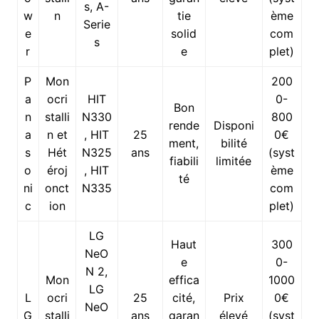
s, A-
w
n
tie
ème
Serie
e
solid
com
s
r
e
plet)
P
Mon
200
a
ocri
HIT
0-
Bon
n
stalli
N330
800
rende
Disponi
a
n et
, HIT
25
0€
ment,
bilité
s
Hét
N325
ans
(syst
fiabili
limitée
o
éroj
, HIT
ème
té
ni
onct
N335
com
c
ion
plet)
LG
Haut
300
NeO
e
0-
N 2,
Mon
effica
1000
LG
L
ocri
25
cité,
Prix
0€
NeO
G
stalli
ans
garan
élevé
(syst