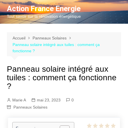
Aller
Action France Energie
au
Tout savoir sur la rénovation énergétique
contenu
Accueil
Panneaux Solaires
Panneau solaire intégré aux tuiles : comment ça
fonctionne ?
Panneau solaire intégré aux
tuiles : comment ça fonctionne
?
Marie A
mai 23, 2023
0
Panneaux Solaires