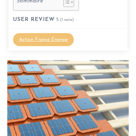
Sommaire
USER REVIEW
5
(
1
vote)
Action France Énergie