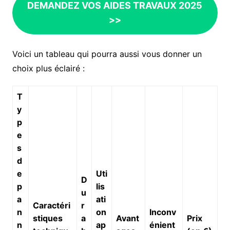
DEMANDEZ VOS AIDES TRAVAUX 2025
>>
Voici un tableau qui pourra aussi vous donner un
choix plus éclairé :
T
y
p
e
s
d
e
Uti
D
p
lis
u
a
ati
Caractéri
r
n
on
Inconv
stiques
a
Avant
Prix
n
ap
énient