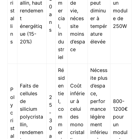
ri
allin, haut
m
de
peut
un
0
st
rendemen
er
vie,
diminu
modul
a
al
t
cia
néces
er à
e de
n
li
énergétiq
l,
site
tempér
250W
s
n
ue (15-
in
moins
ature
s
20%)
du
d’espa
élevée
str
ce
iel
Ré
Nécess
sid
ite plus
Faits de
en
Coût
d’espa
P
cellules
tie
inférie
ce,
ol
2
de
l,
ur à
perfor
800-
y
5
silicium
co
celui
mance
1200€
c
-
polycrista
m
des
légère
pour
ri
3
llin,
m
mono
ment
un
st
0
rendemen
er
cristal
inférieu
modul
al
a