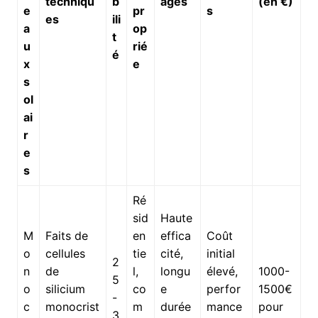
techniqu
b
ages
(en €)
e
pr
s
es
ili
a
op
t
u
rié
é
x
e
s
ol
ai
r
e
s
Ré
sid
Haute
M
Faits de
en
effica
Coût
o
cellules
tie
cité,
initial
2
n
de
l,
longu
élevé,
1000-
5
o
silicium
co
e
perfor
1500€
-
c
monocrist
m
durée
mance
pour
3