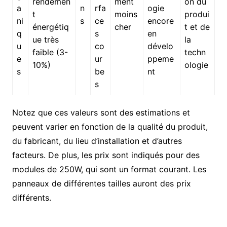
rendemen
ment
on du
a
n
rfa
ogie
t
moins
produi
ni
s
ce
encore
énergétiq
cher
t et de
q
s
en
ue très
la
u
co
dévelo
faible (3-
techn
e
ur
ppeme
10%)
ologie
s
be
nt
s
Notez que ces valeurs sont des estimations et
peuvent varier en fonction de la qualité du produit,
du fabricant, du lieu d’installation et d’autres
facteurs. De plus, les prix sont indiqués pour des
modules de 250W, qui sont un format courant. Les
panneaux de différentes tailles auront des prix
différents.