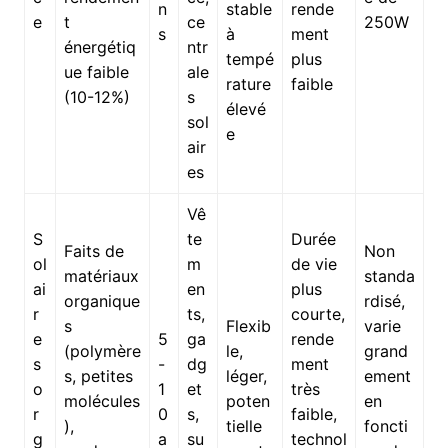
n
stable
rende
e
t
ce
250W
s
à
ment
énergétiq
ntr
tempé
plus
ue faible
ale
rature
faible
(10-12%)
s
élevé
sol
e
air
es
Vê
S
te
Durée
Faits de
Non
ol
m
de vie
matériaux
standa
ai
en
plus
organique
rdisé,
r
ts,
courte,
s
Flexib
varie
e
5
ga
rende
(polymère
le,
grand
s
-
dg
ment
s, petites
léger,
ement
o
1
et
très
molécules
poten
en
r
0
s,
faible,
),
tielle
foncti
g
a
su
technol