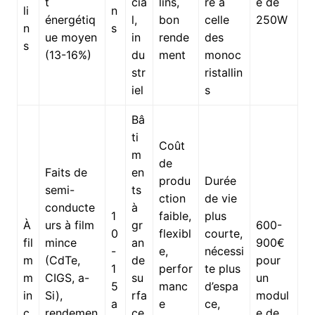
t
cia
lins,
re à
e de
li
n
énergétiq
l,
bon
celle
250W
n
s
ue moyen
in
rende
des
s
(13-16%)
du
ment
monoc
str
ristallin
iel
s
Bâ
ti
Coût
m
de
Faits de
en
produ
Durée
semi-
ts
ction
de vie
conducte
à
1
faible,
plus
À
urs à film
gr
600-
0
flexibl
courte,
fil
mince
an
900€
-
e,
nécessi
m
(CdTe,
de
pour
1
perfor
te plus
m
CIGS, a-
su
un
5
manc
d’espa
in
Si),
rfa
modul
a
e
ce,
c
rendemen
ce,
e de