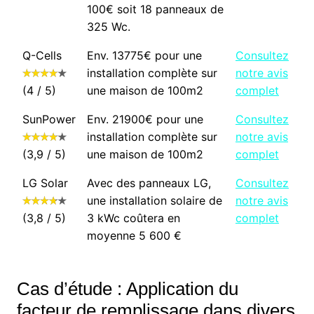
100€ soit 18 panneaux de
325 Wc.
Q-Cells
Env. 13775€ pour une
Consultez
installation complète sur
notre avis
(4 / 5)
une maison de 100m2
complet
SunPower
Env. 21900€ pour une
Consultez
installation complète sur
notre avis
(3,9 / 5)
une maison de 100m2
complet
LG Solar
Avec des panneaux LG,
Consultez
une installation solaire de
notre avis
(3,8 / 5)
3 kWc coûtera en
complet
moyenne 5 600 €
Cas d’étude : Application du
facteur de remplissage dans divers