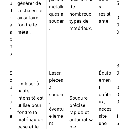
u
générer de
5
métalli
de
s
lt
la chaleur et
ques à
nombreux
résist
r
ainsi faire
0
souder
types de
ante.
a
fondre le
0
.
matériaux.
s
métal.
0
o
n
s
3
S
Laser,
Équip
0
o
pièces
emen
Un laser à
u
à
t
0
haute
d
souder
coûte
0
intensité est
Soudure
u
,
ux,
0
utilisé pour
précise,
r
éventu
néces
–
fondre le
rapide et
e
elleme
site
1
matériau de
automatisa
l
nt
une
5
base et le
ble.