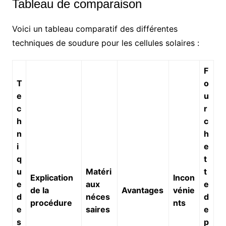
Tableau de comparaison
Voici un tableau comparatif des différentes
techniques de soudure pour les cellules solaires :
F
T
o
e
u
c
r
h
c
n
h
i
e
q
t
u
Matéri
t
Explication
Incon
e
aux
e
de la
Avantages
vénie
d
néces
d
procédure
nts
e
saires
e
s
p