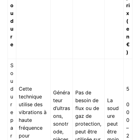
o
ri
u
x
d
(
u
e
r
n
e
€
)
S
o
u
d
Cette
5
Généra
Pas de
u
technique
teur
besoin de
La
r
utilise des
0
d’ultras
flux ou de
soud
e
vibrations à
0
ons,
gaz de
ure
p
haute
0
sonotr
protection,
peut
a
fréquence
–
ode,
peut être
être
r
pour
2
pièces
utilisée sur
moin