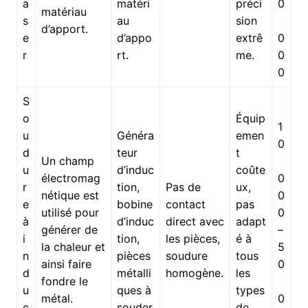
a
matéri
préci
0
matériau
s
au
sion
d’apport.
e
d’appo
extrê
0
r
rt.
me.
0
0
S
o
Équip
1
u
Généra
emen
0
d
teur
t
Un champ
u
d’induc
coûte
électromag
0
r
tion,
Pas de
ux,
nétique est
0
e
bobine
contact
pas
utilisé pour
0
à
d’induc
direct avec
adapt
générer de
–
i
tion,
les pièces,
é à
la chaleur et
5
n
pièces
soudure
tous
ainsi faire
0
d
métalli
homogène.
les
fondre le
u
ques à
types
métal.
0
c
souder
de