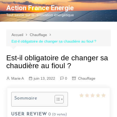
Aller
Action France Energie
au
Tout savoir sur la rénovation énergétique
contenu
Accueil
Chauffage
Est-il obligatoire de changer sa chaudière au fioul ?
Est-il obligatoire de changer sa
chaudière au fioul ?
Marie A
juin 13, 2022
0
Chauffage
Sommaire
USER REVIEW
0
(
0
votes)