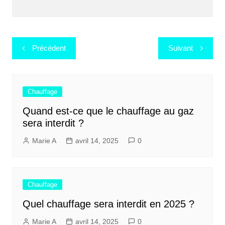
Navigation
Précédent
Suivant
de
l’article
Chauffage
Quand est-ce que le chauffage au gaz
sera interdit ?
Marie A
avril 14, 2025
0
Chauffage
Quel chauffage sera interdit en 2025 ?
Marie A
avril 14, 2025
0